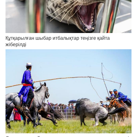
Құтқарылған шыбар итбалықтар теңізге қайта
жіберілді