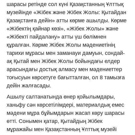
шарасы ретінде сол күні Қазақстанның Ұлттық
музейінде «Жібек және Жібек Жолы: Қытайдан
Қазақстанға дейін» атты көрме ашылды. Көрме
«Жібектің қайнар көзі», «Жібек Жолы» және
«Жібекті пайдалану» атты үш бөлімнен
құралған. Көрме Жібек Жолы мәдениетінің
тарихи мұрасы мен заманауи дамуын, сондай-
ақ Қытай мен Жібек Жолы бойындағы елдер
арасындағы достық алмасу мен мәдениеттер
тоғысуын көрсетуге бағытталған, ол 8 тамызға
дейін жалғасады.
Ашылу салтанатында өнер қойылымдары,
ханьфу сән көрсетілімдері, материалдық емес
мәдени мұра бұйымдарын жасап көру шарасы
өтті. Сонымен қатар, Қытайдың Жібек
мұражайы мен Қазақстанның Ұлттық музейі