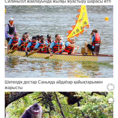
Силиньгол жайлауында жылқы жуастыру шарасы өтті
Шетелдік достар Саньяда айдаһар қайықтарымен
жарысты