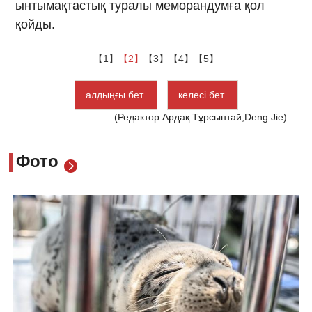
ынтымақтастық туралы меморандумға қол
қойды.
【1】
【2】
【3】
【4】
【5】
алдыңғы бет
келесі бет
(Редактор:Ардақ Тұрсынтай,Deng Jie)
Фото