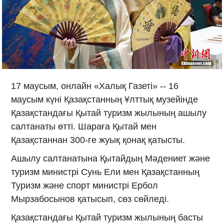
17 маусым, онлайн «Халық Газеті» -- 16
маусым күні Қазақстанның Ұлттық музейінде
Қазақстандағы Қытай туризм жылының ашылу
салтанаты өтті. Шараға Қытай мен
Қазақстаннан 300-ге жуық қонақ қатысты.
Ашылу салтанатына Қытайдың Мәдениет және
туризм министрі Сунь Ели мен Қазақстанның
Туризм және спорт министрі Ербол
Мырзабосынов қатысып, сөз сөйледі.
Қазақстандағы Қытай туризм жылының басты