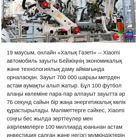
19 маусым, онлайн «Халық Газеті» -- Xiaomi
автомобиль зауыты Бейжіңнің экономикалық
және технологиялық даму аймағында
орналасқан. Зауыт 700 000 шаршы метрден
астам аумақты алып жатыр. Бұл 100 футбол
алаңы көлеміне пара-пар алпауыт зауытта әр
76 секунд сайын бір жаңа энергетикалық көлік
құрастырылады. Мәліметтерге сәйкес, Xiaomi
соңғы бес жылда зерттеулер мен
әзірлемелерге 100 миллиард юаньнан астам
инвестиция салған және негізгі мүмкіндіктерін