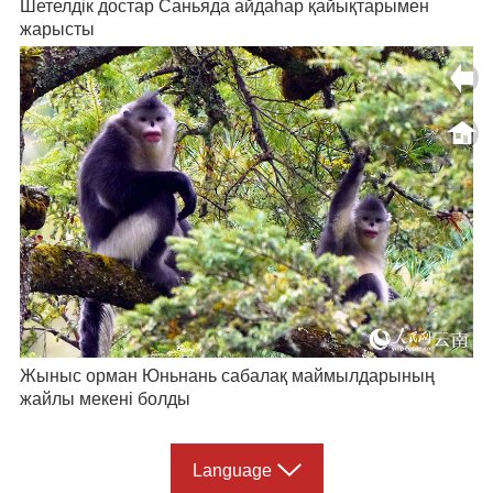
Шетелдік достар Саньяда айдаһар қайықтарымен
жарысты
Жыныс орман Юньнань сабалақ маймылдарының
жайлы мекені болды
Language