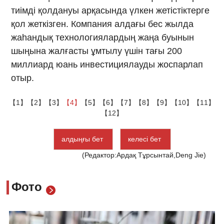
тиімді қолдануы арқасында үлкен жетістіктерге
қол жеткізген. Компания алдағы бес жылда
жаһандық технологиялардың жаңа буынын
шыңына жалғасты ұмтылу үшін тағы 200
миллиард юань инвестициялауды жоспарлап
отыр.
【1】
【2】
【3】
【4】
【5】
【6】
【7】
【8】
【9】
【10】
【11】
【12】
алдыңғы бет
келесі бет
(Редактор:Ардақ Тұрсынтай,Deng Jie)
Фото