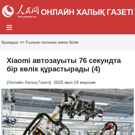
Қазақша
>>
Ғылым-техника және білім
Xiaomi автозауыты 76 секундта
бір көлік құрастырады (4)
(
Онлайн Халық Газеті
)
2025 жыл 19 маусым