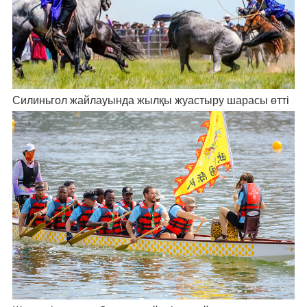
Силиньгол жайлауында жылқы жуастыру шарасы өтті