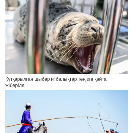
Құтқарылған шыбар итбалықтар теңізге қайта
жіберілді