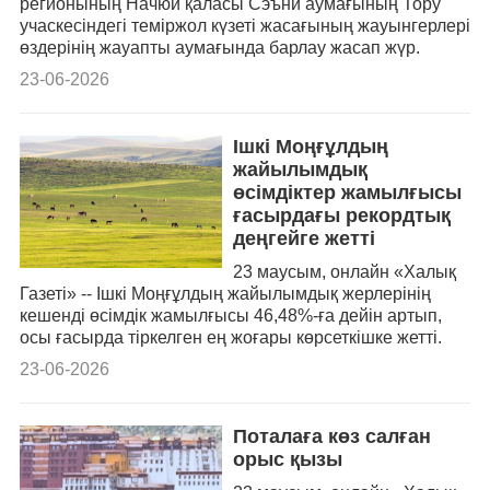
регионының Начюй қаласы Сэъни аумағының Тору
учаскесіндегі теміржол күзеті жасағының жауынгерлері
өздерінің жауапты аумағында барлау жасап жүр.
23-06-2026
Ішкі Моңғұлдың
жайылымдық
өсімдіктер жамылғысы
ғасырдағы рекордтық
деңгейге жетті
23 маусым, онлайн «Халық
Газеті» -- Ішкі Моңғұлдың жайылымдық жерлерінің
кешенді өсімдік жамылғысы 46,48%-ға дейін артып,
осы ғасырда тіркелген ең жоғары көрсеткішке жетті.
23-06-2026
Поталаға көз салған
орыс қызы