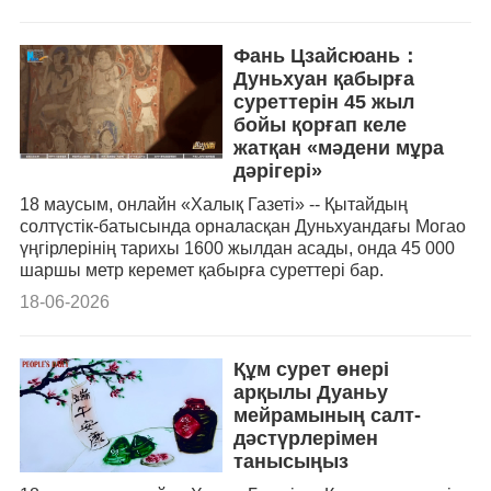
Фань Цзайсюань：
Дуньхуан қабырға
суреттерін 45 жыл
бойы қорғап келе
жатқан «мәдени мұра
дәрігері»
18 маусым, онлайн «Халық Газеті» -- Қытайдың
солтүстік-батысында орналасқан Дуньхуандағы Могао
үңгірлерінің тарихы 1600 жылдан асады, онда 45 000
шаршы метр керемет қабырға суреттері бар.
18-06-2026
Құм сурет өнері
арқылы Дуаньу
мейрамының салт-
дәстүрлерімен
танысыңыз