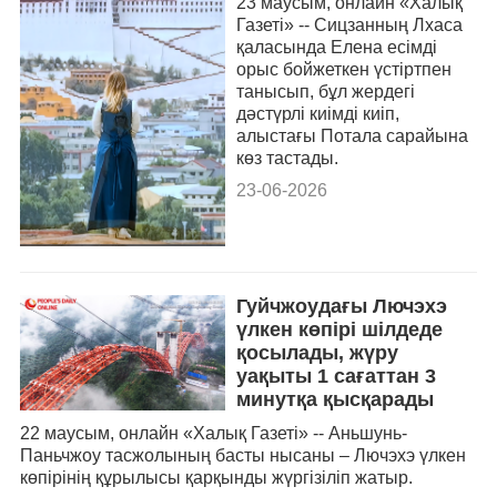
23 маусым, онлайн «Халық
Газеті» -- Сицзанның Лхаса
қаласында Елена есімді
орыс бойжеткен үстіртпен
танысып, бұл жердегі
дәстүрлі киімді киіп,
алыстағы Потала сарайына
көз тастады.
23-06-2026
Гуйчжоудағы Лючэхэ
үлкен көпірі шілдеде
қосылады, жүру
уақыты 1 сағаттан 3
минутқа қысқарады
22 маусым, онлайн «Халық Газеті» -- Аньшунь-
Паньчжоу тасжолының басты нысаны – Лючэхэ үлкен
көпірінің құрылысы қарқынды жүргізіліп жатыр.