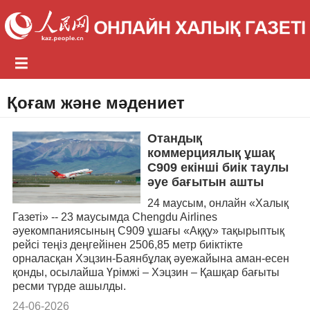
Қоғам және мәдениет
Отандық
коммерциялық ұшақ
C909 екінші биік таулы
әуе бағытын ашты
24 маусым, онлайн «Халық
Газеті» -- 23 маусымда Chengdu Airlines
әуекомпаниясының C909 ұшағы «Аққу» тақырыптық
рейсі теңіз деңгейінен 2506,85 метр биіктікте
орналасқан Хэцзин-Баянбұлақ әуежайына аман-есен
қонды, осылайша Үрімжі – Хэцзин – Қашқар бағыты
ресми түрде ашылды.
24-06-2026