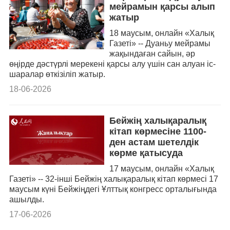
мейрамын қарсы алып
жатыр
18 маусым, онлайн «Халық
Газеті» -- Дуаньу мейрамы
жақындаған сайын, әр
өңірде дәстүрлі мерекені қарсы алу үшін сан алуан іс-
шаралар өткізіліп жатыр.
18-06-2026
Бейжің халықаралық
кітап көрмесіне 1100-
ден астам шетелдік
көрме қатысуда
17 маусым, онлайн «Халық
Газеті» -- 32-інші Бейжің халықаралық кітап көрмесі 17
маусым күні Бейжіңдегі Ұлттық конгресс орталығында
ашылды.
17-06-2026