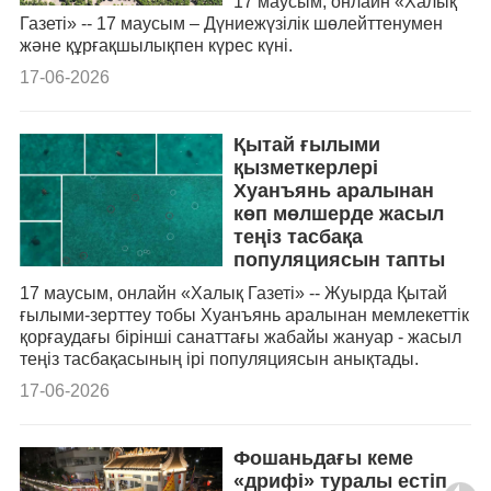
17 маусым, онлайн «Халық
Газеті» -- 17 маусым – Дүниежүзілік шөлейттенумен
және құрғақшылықпен күрес күні.
17-06-2026
Қытай ғылыми
қызметкерлері
Хуанъянь аралынан
көп мөлшерде жасыл
теңіз тасбақа
популяциясын тапты
17 маусым, онлайн «Халық Газеті» -- Жуырда Қытай
ғылыми-зерттеу тобы Хуанъянь аралынан мемлекеттік
қорғаудағы бірінші санаттағы жабайы жануар - жасыл
теңіз тасбақасының ірі популяциясын анықтады.
17-06-2026
Фошаньдағы кеме
«дрифі» туралы естіп