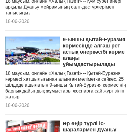
18 маусым, онлайн «Халық Газеті» -- Құм сурет өнері
арқылы Дуаньу мейрамының салт-дәстүрлерімен
танысыңыз.
18-06-2026
9-ыншы Қытай-Еуразия
көрмесінде алғаш рет
астық өнеркәсібі көрме
алаңы
ұйымдастырылады
18 маусым, онлайн «Халық Газеті» -- Қытай-Еуразия
көрмесі хатшылығынан алынған мәліметке сәйкес, 25
шілдеде ашылатын 9-ыншы Қытай-Еуразия көрмесінің
барлық дайындық жұмыстары жоспарға сай жүргізіліп
жатыр.
18-06-2026
Әр өңір түрлі іс-
шаралармен Дуаньу