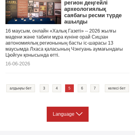
регион деңгейлі
археологиялық
саябағы ресми түрде
ашылды
16 маусым, онлайн «Халық Газеті» -- 2026 жылғы
мәдени және табиғи мұра күніне орай Сицзан
автономиялық регионының басты іс-шарасы 13
маусымда Лхаса қаласының Чэнгуань аумағындағы
Цюйгун қонысында өтті.
16-06-2026
алдыңғы бет
3
4
5
6
7
келесі бет
Language