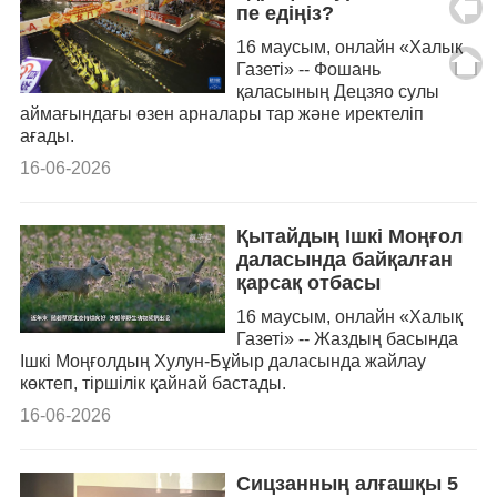
пе едіңіз?
16 маусым, онлайн «Халық
Газеті» -- Фошань
қаласының Децзяо сулы
аймағындағы өзен арналары тар және иректеліп
ағады.
16-06-2026
Қытайдың Ішкі Моңғол
даласында байқалған
қарсақ отбасы
16 маусым, онлайн «Халық
Газеті» -- Жаздың басында
Ішкі Моңғолдың Хулун-Бұйыр даласында жайлау
көктеп, тіршілік қайнай бастады.
16-06-2026
Сицзанның алғашқы 5