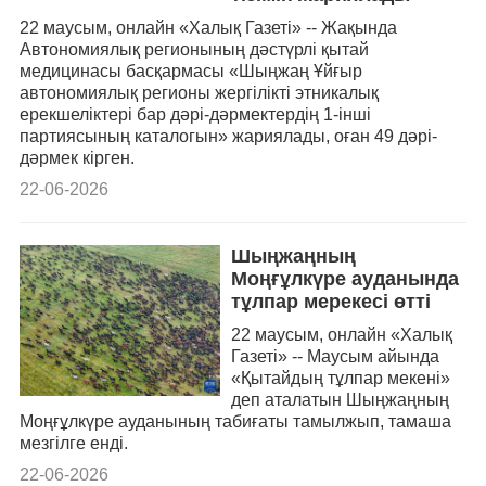
22 маусым, онлайн «Халық Газеті» -- Жақында
Автономиялық регионының дәстүрлі қытай
медицинасы басқармасы «Шыңжаң Ұйғыр
автономиялық регионы жергілікті этникалық
ерекшеліктері бар дәрі-дәрмектердің 1-інші
партиясының каталогын» жариялады, оған 49 дәрі-
дәрмек кірген.
22-06-2026
Шыңжаңның
Моңғұлкүре ауданында
тұлпар мерекесі өтті
22 маусым, онлайн «Халық
Газеті» -- Маусым айында
«Қытайдың тұлпар мекені»
деп аталатын Шыңжаңның
Моңғұлкүре ауданының табиғаты тамылжып, тамаша
мезгілге енді.
22-06-2026