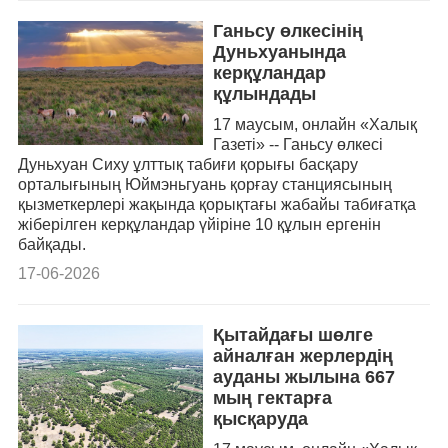
Ганьсу өлкесінің
Дуньхуанында
керқұландар
құлындады
17 маусым, онлайн «Халық
Газеті» -- Ганьсу өлкесі
Дуньхуан Сиху ұлттық табиғи қорығы басқару
орталығының Юймэньгуань қорғау станциясының
қызметкерлері жақында қорықтағы жабайы табиғатқа
жіберілген керқұландар үйіріне 10 құлын ергенін
байқады.
17-06-2026
Қытайдағы шөлге
айналған жерлердің
ауданы жылына 667
мың гектарға
қысқаруда