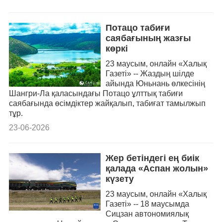
Потацо табиғи
саябағының жазғы
көркі
23 маусым, онлайн «Халық
Газеті» -- Жаздың шілде
айында Юньнань өлкесінің
Шангри-Ла қаласындағы Потацо ұлттық табиғи
саябағында өсімдіктер жайқалып, табиғат тамылжып
тұр.
23-06-2026
Жер бетіндегі ең биік
қалада «Аспан жолын»
күзету
23 маусым, онлайн «Халық
Газеті» -- 18 маусымда
Сицзан автономиялық