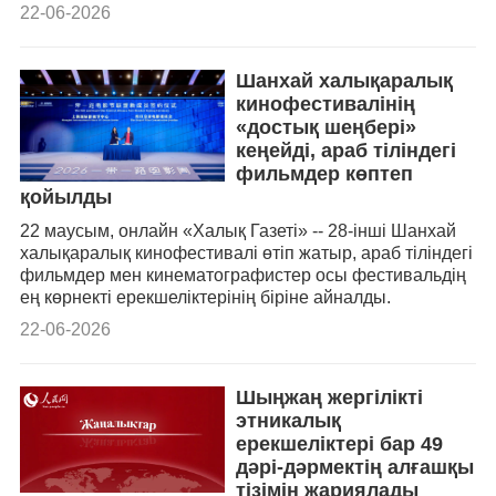
22-06-2026
Шанхай халықаралық
кинофестивалінің
«достық шеңбері»
кеңейді, араб тіліндегі
фильмдер көптеп
қойылды
22 маусым, онлайн «Халық Газеті» -- 28-інші Шанхай
халықаралық кинофестивалі өтіп жатыр, араб тіліндегі
фильмдер мен кинематографистер осы фестивальдің
ең көрнекті ерекшеліктерінің біріне айналды.
22-06-2026
Шыңжаң жергілікті
этникалық
ерекшеліктері бар 49
дәрі-дәрмектің алғашқы
тізімін жариялады