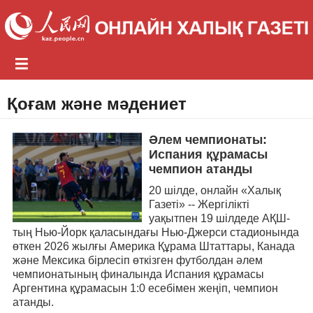
Қоғам және мәдениет
Әлем чемпионаты:
Испания құрамасы
чемпион атанды
20 шілде, онлайн «Халық
Газеті» -- Жергілікті
уақытпен 19 шілдеде АҚШ-
тың Нью-Йорк қаласындағы Нью-Джерси стадионында
өткен 2026 жылғы Америка Құрама Штаттары, Канада
және Мексика бірлесіп өткізген футболдан әлем
чемпионатының финалында Испания құрамасы
Аргентина құрамасын 1:0 есебімен жеңіп, чемпион
атанды.