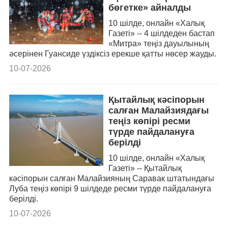
бөгетке» айналды
10 шілде, онлайн «Халық
Газеті» -- 4 шілдеден бастап
«Митра» теңіз дауылының
әсерінен Гуансиде үздіксіз ерекше қатты нөсер жауды.
10-07-2026
Қытайлық кәсіпорын
салған Малайзиядағы
теңіз көпірі ресми
түрде пайдалануға
берілді
10 шілде, онлайн «Халық
Газеті» -- Қытайлық
кәсіпорын салған Малайзияның Саравак штатындағы
Луба теңіз көпірі 9 шілдеде ресми түрде пайдалануға
берілді.
10-07-2026