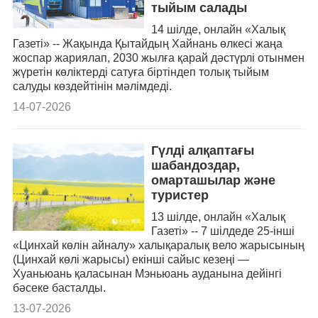
тыйым салады
14 шілде, онлайн «Халық
Газеті» -- Жақында Қытайдың Хайнань өлкесі жаңа
жоспар жариялап, 2030 жылға қарай дәстүрлі отынмен
жүретін көліктерді сатуға біртіндеп толық тыйым
салуды көздейтінін мәлімдеді.
14-07-2026
Гүлді алқаптағы
шабандоздар,
омарташылар және
туристер
13 шілде, онлайн «Халық
Газеті» -- 7 шілдеде 25-інші
«Цинхай көлін айналу» халықаралық вело жарысының
(Цинхай көлі жарысы) екінші сайыс кезеңі —
Хуаньюань қаласынан Мэньюань ауданына дейінгі
бәсеке басталды.
13-07-2026