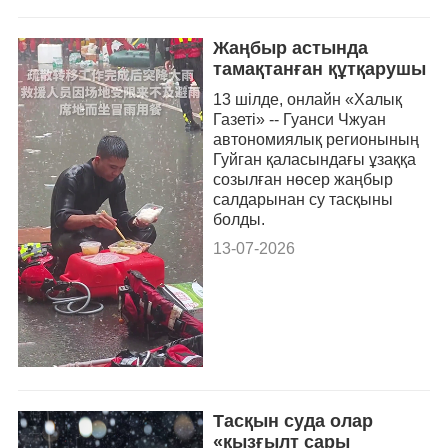
Жаңбыр астында
тамақтанған құтқарушы
13 шілде, онлайн «Халық
Газеті» -- Гуанси Чжуан
автономиялық регионының
Гуйган қаласындағы ұзаққа
созылған нөсер жаңбыр
салдарынан су тасқыны
болды.
13-07-2026
Тасқын суда олар
«қызғылт сары