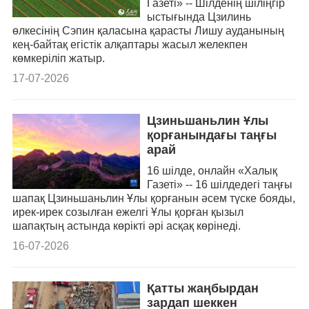
Газеті» -- Шілденің шіліңгір
ыстығында Цзилинь
өлкесінің Сэпин қаласына қарасты Лишу ауданының
кең-байтақ егістік алқаптары жасыл желекпен
көмкеріліп жатыр.
17-07-2026
Цзиньшаньлин Ұлы
қорғанындағы таңғы
арай
16 шілде, онлайн «Халық
Газеті» -- 16 шілдедегі таңғы
шапақ Цзиньшаньлин Ұлы қорғанын әсем түске бояды,
ирек-ирек созылған ежелгі Ұлы қорған қызыл
шапақтың астында көрікті әрі асқақ көрінеді.
16-07-2026
Қатты жаңбырдан
зардап шеккен