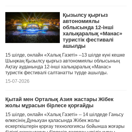
Қызылсу қырғыз
автономиялы
облысында 12-інші
халықаралық «Манас»
туристік фестивалі
ашылды
15 шілде, онлайн «Халық Газеті» --13 шілде күні кешке
Шыңжаң Қызылсу қырғыз автономиялы облысының
Ақтау ауданында 12-інші халықаралық «Манас»
туристік фестивалі салтанатты түрде ашылды.
15-07-2026
Қытай мен Орталық Азия жастары Жібек
жолы мұрасын бірлесе қорғайды
15 шілде, онлайн «Халық Газеті» -- 14 шілдеде Ганьсу
өлкесінің Дуньхуан қаласында Жібек жолы
ескерткіштерін қорғау технологиясы бойынша жоғары