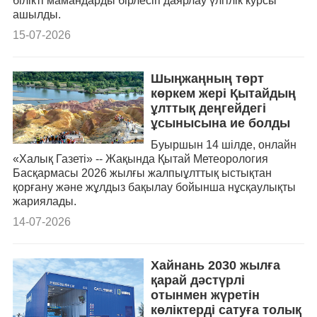
білікті мамандарды бірлесіп даярлау үлгілік курсы
ашылды.
15-07-2026
Шыңжаңның төрт
көркем жері Қытайдың
ұлттық деңгейдегі
ұсынысына ие болды
Буыршын 14 шілде, онлайн
«Халық Газеті» -- Жақында Қытай Метеорология
Басқармасы 2026 жылғы жалпыұлттық ыстықтан
қорғану және жұлдыз бақылау бойынша нұсқаулықты
жариялады.
14-07-2026
Хайнань 2030 жылға
қарай дәстүрлі
отынмен жүретін
көліктерді сатуға толық