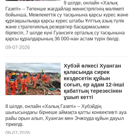
9 шілде, онлайн «Халық
Газеті» -- Төтенше жағдайлар министрлігінің мәліметі
бойынша, Мемлекеттік су тасқынына қарсы күрес және
құрғақшылыққа қарсы күрес штабы Ұлттық азық-түлік
және стратегиялық резервтер басқармасымен
бірлесіп, 7 шілде күні Гуансиге орталық су тасқынына
қарсы құралдарының 36 000-нан астам түрін бөлді.
09-07-2026
Хубэй өлкесі Хуанган
қаласында сирек
кездесетін құйын
соғып, ер адам 12-інші
қабаттың терезесінен
ұшып кетті
8 шілде, онлайн «Халық Газеті» -- Хубэйдің
шығысындағы бірнеше аймақта қатты конвективті ауа
райы орын алып, Хуанган мен Эчжоуда құйын дауыл
тіркелді.
08-07-2026