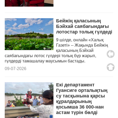
Бейжің қаласының
Бэйхай саябағындағы
лотостар толық гүлдеді
9 шілде, онлайн «Халық
Газеті» -- Жақында Бейжің
қаласының Бэйхай
саябағындағы лотос гүлдері толық бүр жарып,
гүлдерді тамашалау маусымын бастады.
09-07-2026
Екі департамент
Гуансиге орталықтың
су тасқынына қарсы
құралдарының
қосымша 36 000-нан
астам түрін бөлді