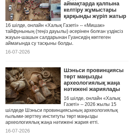
аймақтарда қалпына
келтіру жұмыстары
қарқынды жүріп жатыр
16 шілде, онлайн «Халық Газеті» -- «Мишак»
тайфунының (теңіз дауылы) әсерінен болған үздіксіз
жауын-шашын салдарынан Гуансидің көптеген
аймағында су тасқыны болды.
16-07-2026
Шэньси провинциясы
төрт маңызды
археологиялық жаңа
нәтижені жариялады
16 шілде, онлайн «Халық
Газеті» -- 2026 жылы 15
шілдеде Шэньси провинциясының археологиялық
ғылыми-зерттеу институты төрт маңызды
археологиялық жаңа нәтижені жария етті.
16-07-2026