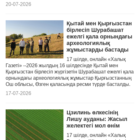
20-07-2026
Қытай мен Қырғызстан
бірлесіп Шурабашат
ежелгі қала орнындағы
археологиялық
жұмыстарды бастады
17 шілде, онлайн «Халық
Газеті» --2026 жылдың 16 шілдесінде Қытай мен
Қырғызстан бірлесіп жүргізетін Шурабашат ежелгі қала
орнындағы археологиялық жұмыстар Қырғызстанның
Ош облысы, Өзген қаласында ресми түрде басталды.
17-07-2026
Цзилинь өлкесінің
Лишу ауданы: Жасыл
желектегі мол өнім
17 шілде, онлайн «Халық