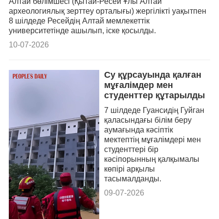
Алтай бөлімшесі (Қытай-Ресей Ұлы Алтай
археологиялық зерттеу орталығы) жергілікті уақытпен
8 шілдеде Ресейдің Алтай мемлекеттік
университетінде ашылып, іске қосылды.
10-07-2026
Су құрсауында қалған
мұғалімдер мен
студенттер құтарылды
7 шілдеде Гуансидің Гуйган
қаласындағы білім беру
аумағында кәсіптік
мектептің мұғалімдері мен
студенттері бір
кәсіпорынның қалқымалы
көпірі арқылы
тасымалданды.
09-07-2026