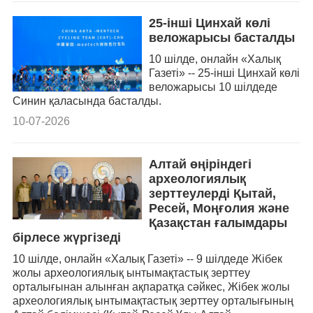
25-інші Цинхай көлі
веложарысы басталды
10 шілде, онлайн «Халық
Газеті» -- 25-інші Цинхай көлі
веложарысы 10 шілдеде
Синин қаласында басталды.
10-07-2026
Алтай өңіріндегі
археологиялық
зерттеулерді Қытай,
Ресей, Моңғолия және
Қазақстан ғалымдары
бірлесе жүргізеді
10 шілде, онлайн «Халық Газеті» -- 9 шілдеде Жібек
жолы археологиялық ынтымақтастық зерттеу
орталығынан алынған ақпаратқа сәйкес, Жібек жолы
археологиялық ынтымақтастық зерттеу орталығының