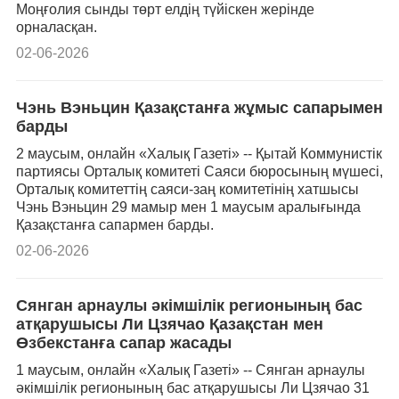
Моңғолия сынды төрт елдің түйіскен жерінде
орналасқан.
02-06-2026
Чэнь Вэньцин Қазақстанға жұмыс сапарымен
барды
2 маусым, онлайн «Халық Газеті» -- Қытай Коммунистік
партиясы Орталық комитеті Саяси бюросының мүшесі,
Орталық комитеттің саяси-заң комитетінің хатшысы
Чэнь Вэньцин 29 мамыр мен 1 маусым аралығында
Қазақстанға сапармен барды.
02-06-2026
Сянган арнаулы әкімшілік регионының бас
атқарушысы Ли Цзячао Қазақстан мен
Өзбекстанға сапар жасады
1 маусым, онлайн «Халық Газеті» -- Сянган арнаулы
әкімшілік регионының бас атқарушысы Ли Цзячао 31