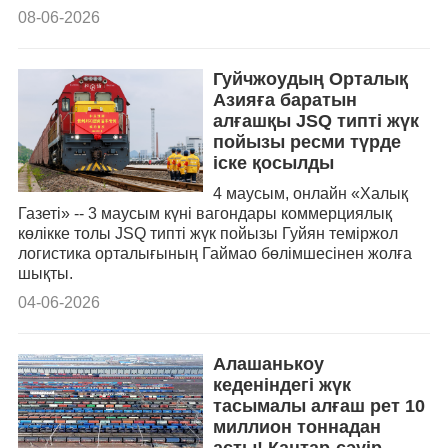
08-06-2026
Гуйчжоудың Орталық
Азияға баратын
алғашқы JSQ типті жүк
пойызы ресми түрде
іске қосылды
4 маусым, онлайн «Халық
Газеті» -- 3 маусым күні вагондары коммерциялық
көлікке толы JSQ типті жүк пойызы Гуйян теміржол
логистика орталығының Гаймао бөлімшесінен жолға
шықты.
04-06-2026
Алашанькоу
кеденіндегі жүк
тасымалы алғаш рет 10
миллион тоннадан
асты! Қаңтар-сәуір