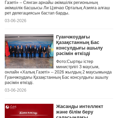
Газеті» -- Сянган арнайы әкімшілік регионының
әкімшілік басшысы Ли Цзячао Орталық Азияға алғаш
рет делегациясын бастап барды.
03-06-2026
Гуанчжоудағы
Қазақстанның Бас
консулдығы ашылу
рәсімін өткізді
Фото:Сыртқы істер
министрлігі 3 маусым,
онлайн «Халық Газеті» -- 2026 жылдың 2 маусымында
Гуанчжоудағы Қазақстанның Бас консулдығы ашылу
рәсімін өткізді.
03-06-2026
Жасанды интеллект
және білім беру
саласындағы