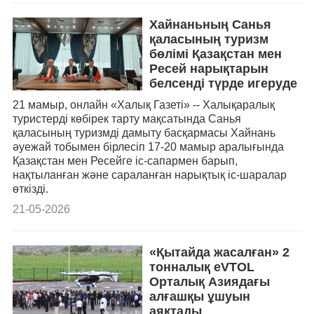
Хайнаньның Санья
қаласының туризм
бөлімі Қазақстан мен
Ресей нарықтарын
белсенді түрде игеруде
21 мамыр, онлайн «Халық Газеті» -- Халықаралық
туристерді көбірек тарту мақсатында Санья
қаласының туризмді дамыту басқармасы Хайнань
әуежай тобымен бірлесіп 17-20 мамыр аралығында
Қазақстан мен Ресейге іс-сапармен барып,
нақтыланған және сараланған нарықтық іс-шаралар
өткізді.
21-05-2026
«Қытайда жасалған» 2
тонналық eVTOL
Орталық Азиядағы
алғашқы ұшуын
аяқтады