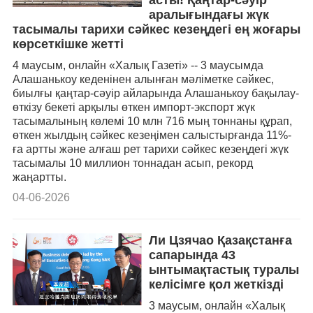
аралығындағы жүк
тасымалы тарихи сәйкес кезеңдегі ең жоғары
көрсеткішке жетті
4 маусым, онлайн «Халық Газеті» -- 3 маусымда
Алашанькоу кеденінен алынған мәліметке сәйкес,
биылғы қаңтар-сәуір айларында Алашанькоу бақылау-
өткізу бекеті арқылы өткен импорт-экспорт жүк
тасымалының көлемі 10 млн 716 мың тоннаны құрап,
өткен жылдың сәйкес кезеңімен салыстырғанда 11%-
ға артты және алғаш рет тарихи сәйкес кезеңдегі жүк
тасымалы 10 миллион тоннадан асып, рекорд
жаңартты.
04-06-2026
Ли Цзячао Қазақстанға
сапарында 43
ынтымақтастық туралы
келісімге қол жеткізді
3 маусым, онлайн «Халық