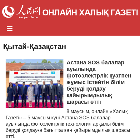
Қытай-Қазақстан
Астана SOS балалар
ауылында
фотоэлектрлік қуатпен
жұмыс істейтін білім
беруді қолдау
қайырымдылық
шарасы өтті
8 маусым, онлайн «Халық
Газеті» -- 5 маусым күні Астана SOS балалар
ауылында фотоэлектрлік технология арқылы білім
беруді қолдауға бағытталған қайырымдылық шарасы
өтті.