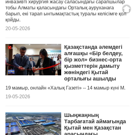
инвазивті хирургия жасау саласындағы сарапшылар
тобы Алматы қаласындағы Орталық ауруханаға
барып, екі тарап ынтымақтастық туралы келісімге қол
қойды.
20-05-2026
Қазақстанда әлемдегі
алғашқы «Бір белдеу,
бір жол» бизнес-орта
қызметтерін дамыту
жөніндегі Қытай
орталығы ашылды
19 мамыр, онлайн «Халық Газеті» -- 14 мамыр күні М.
19-05-2026
Шыңжаңның
Тарбағатай аймағында
Қытай мен Қазақстан
арасындағы