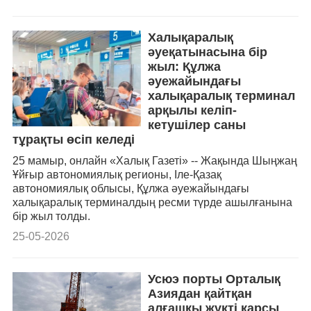
Халықаралық
әуеқатынасына бір
жыл: Құлжа
әуежайындағы
халықаралық терминал
арқылы келіп-
кетушілер саны
тұрақты өсіп келеді
25 мамыр, онлайн «Халық Газеті» -- Жақында Шыңжаң
Ұйғыр автономиялық регионы, Іле-Қазақ
автономиялық облысы, Құлжа әуежайындағы
халықаралық терминалдың ресми түрде ашылғанына
бір жыл толды.
25-05-2026
Усюэ порты Орталық
Азиядан қайтқан
алғашқы жүкті қарсы