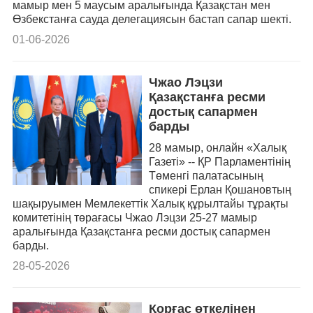
мамыр мен 5 маусым аралығында Қазақстан мен
Өзбекстанға сауда делегациясын бастап сапар шекті.
01-06-2026
Чжао Лэцзи
Қазақстанға ресми
достық сапармен
барды
28 мамыр, онлайн «Халық
Газеті» -- ҚР Парламентінің
Төменгі палатасының
спикері Ерлан Қошановтың
шақыруымен Мемлекеттік Халық құрылтайы тұрақты
комитетінің төрағасы Чжао Лэцзи 25-27 мамыр
аралығында Қазақстанға ресми достық сапармен
барды.
28-05-2026
Қорғас өткелінен