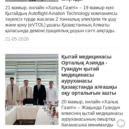
21 мамыр, онлайн «Халық Газеті» -- 19 мамыр күні
Қытайдың Autoflight Aviation Technology компаниясы
тәуелсіз түрде жасаған 2 тонналық электрлік тік ұшу
және қону (eVTOL) ұшағы Қазақстанның Алматы
қаласында демонстрациялық ұшуын сәтті аяқтады.
21-05-2026
Қытай медицинасы
Орталық Азияда -
Гуандун қытай
медицинасы
ауруханасы
Қазақстанда алғашқы
оқу орталығын ашты
20 мамыр, онлайн «Халық
Газеті» -- Жақында Гуандун
өлкесінің қытай медицинасы
ауруханасының омыртқа
бағанасына минималды