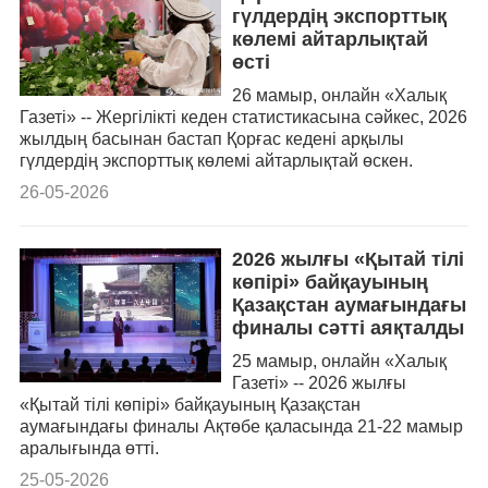
гүлдердің экспорттық
көлемі айтарлықтай
өсті
26 мамыр, онлайн «Халық
Газеті» -- Жергілікті кеден статистикасына сәйкес, 2026
жылдың басынан бастап Қорғас кедені арқылы
гүлдердің экспорттық көлемі айтарлықтай өскен.
26-05-2026
2026 жылғы «Қытай тілі
көпірі» байқауының
Қазақстан аумағындағы
финалы сәтті аяқталды
25 мамыр, онлайн «Халық
Газеті» -- 2026 жылғы
«Қытай тілі көпірі» байқауының Қазақстан
аумағындағы финалы Ақтөбе қаласында 21-22 мамыр
аралығында өтті.
25-05-2026