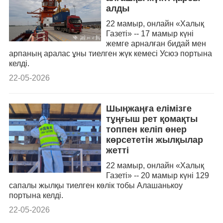
алды
22 мамыр, онлайн «Халық
Газеті» -- 17 мамыр күні
жемге арналған бидай мен
арпаның аралас ұны тиелген жүк кемесі Усюэ портына
келді.
22-05-2026
Шыңжаңға елімізге
тұңғыш рет қомақты
топпен келіп өнер
көрсететін жылқылар
жетті
22 мамыр, онлайн «Халық
Газеті» -- 20 мамыр күні 129
сапалы жылқы тиелген көлік тобы Алашанькоу
портына келді.
22-05-2026